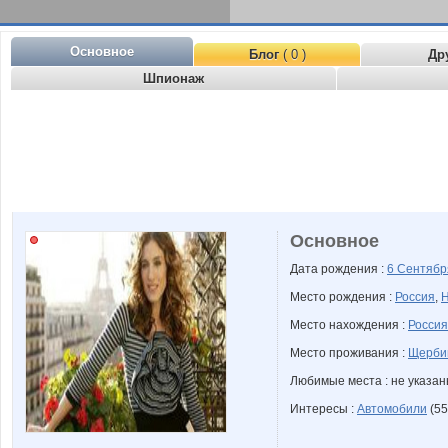
Основное
Блог
( 0 )
Др
Шпионаж
Основное
Дата рождения :
6 Сентяб
Место рождения :
Россия
,
Н
Место нахождения :
Россия
Место проживания :
Щербин
Любимые места : не указа
Интересы :
Автомобили
(55