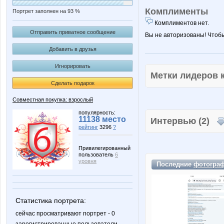
Комплименты
Портрет заполнен на 93 %
Комплиментов нет.
Отправить приватное сообщение
Вы не авторизованы! Чтоб
Добавить в друзья
Игнорировать
Метки лидеров
Сделать подарок
Совместная покупка: взрослый
популярность:
11138 место
Интервью (2)
рейтинг
3296
?
Привилегированный
пользователь
6
уровня
Последние
фотогра
Статистика портрета:
сейчас просматривают портрет - 0